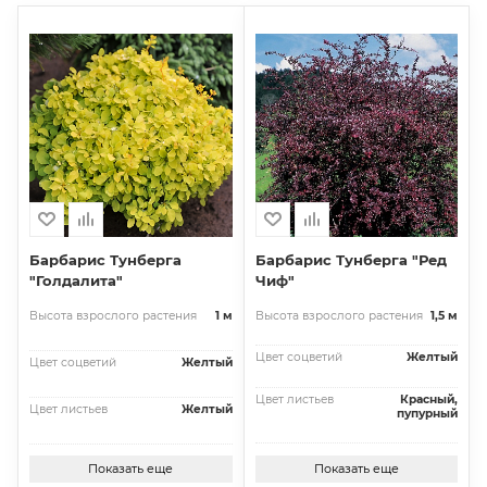
Барбарис Тунберга
Барбарис Тунберга "Ред
"Голдалита"
Чиф"
Высота взрослого растения
1 м
Высота взрослого растения
1,5 м
Цвет соцветий
Желтый
Цвет соцветий
Желтый
Цвет листьев
Красный,
Цвет листьев
Желтый
пупурный
Показать еще
Показать еще