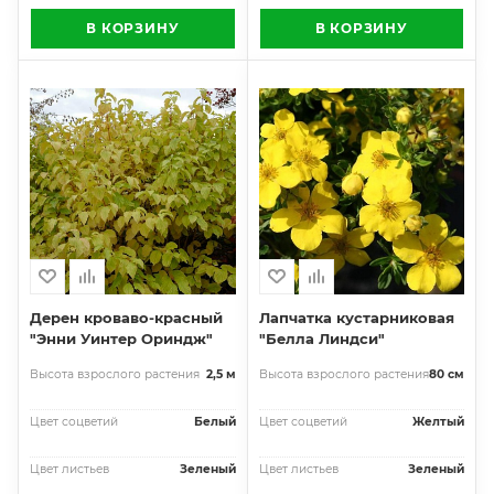
В КОРЗИНУ
В КОРЗИНУ
Дерен кроваво-красный
Лапчатка кустарниковая
"Энни Уинтер Ориндж"
"Белла Линдси"
Высота взрослого растения
2,5 м
Высота взрослого растения
80 см
Цвет соцветий
Белый
Цвет соцветий
Желтый
Цвет листьев
Зеленый
Цвет листьев
Зеленый