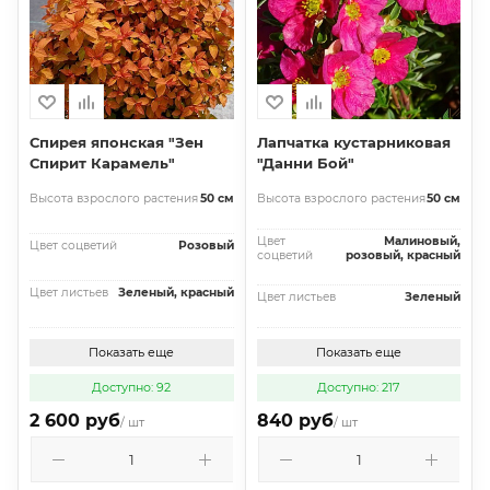
Спирея японская "Зен
Лапчатка кустарниковая
Спирит Карамель"
"Данни Бой"
Высота взрослого растения
50 см
Высота взрослого растения
50 см
Цвет
Малиновый,
Цвет соцветий
Розовый
соцветий
розовый, красный
Цвет листьев
Зеленый, красный
Цвет листьев
Зеленый
Показать еще
Показать еще
Доступно: 92
Доступно: 217
2 600 руб
840 руб
/ шт
/ шт