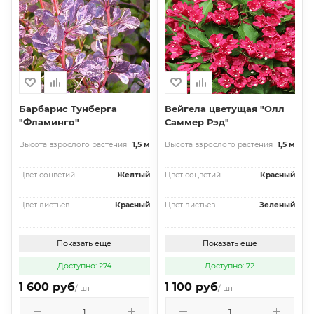
Барбарис Тунберга
Вейгела цветущая "Олл
"Фламинго"
Саммер Рэд"
Высота взрослого растения
1,5 м
Высота взрослого растения
1,5 м
Цвет соцветий
Желтый
Цвет соцветий
Красный
Цвет листьев
Красный
Цвет листьев
Зеленый
Показать еще
Показать еще
Доступно: 274
Доступно: 72
1 600 руб
1 100 руб
/ шт
/ шт