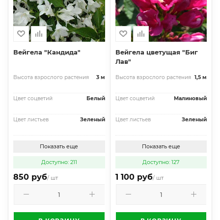
Вейгела "Кандида"
Вейгела цветущая "Биг
Лав"
Высота взрослого растения
3 м
Высота взрослого растения
1,5 м
Цвет соцветий
Белый
Цвет соцветий
Малиновый
Цвет листьев
Зеленый
Цвет листьев
Зеленый
Показать еще
Показать еще
Доступно: 211
Доступно: 127
850 руб
1 100 руб
/ шт
/ шт