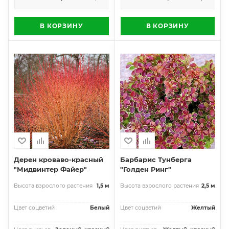
В КОРЗИНУ
В КОРЗИНУ
Дерен кроваво-красный
Барбарис Тунберга
"Мидвинтер Файер"
"Голден Ринг"
Высота взрослого растения
1,5 м
Высота взрослого растения
2,5 м
Цвет соцветий
Белый
Цвет соцветий
Желтый