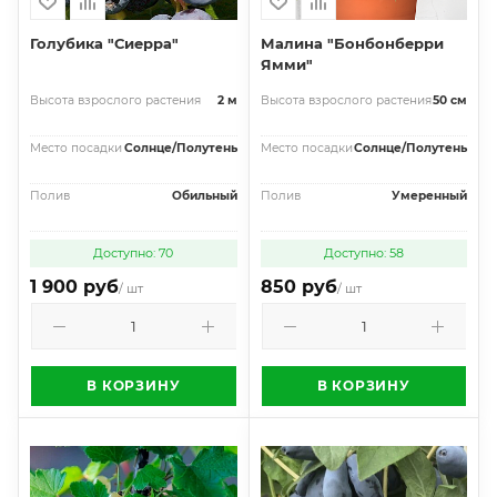
Голубика "Сиерра"
Малина "Бонбонберри
Ямми"
Высота взрослого растения
2 м
Высота взрослого растения
50 см
Место посадки
Солнце/Полутень
Место посадки
Солнце/Полутень
Полив
Обильный
Полив
Умеренный
Доступно: 70
Доступно: 58
1 900 руб
850 руб
/ шт
/ шт
В КОРЗИНУ
В КОРЗИНУ