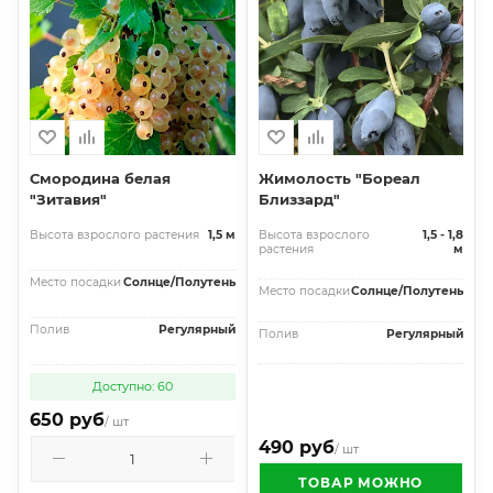
Смородина белая
Жимолость "Бореал
"Зитавия"
Близзард"
Высота взрослого растения
1,5 м
Высота взрослого
1,5 - 1,8
растения
м
Место посадки
Солнце/Полутень
Место посадки
Солнце/Полутень
Полив
Регулярный
Полив
Регулярный
Доступно: 60
650 руб
/ шт
490 руб
/ шт
ТОВАР МОЖНО