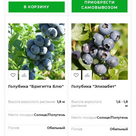
ПРИОБРЕСТИ
В КОРЗИНУ
САМОВЫВОЗОМ
Голубика "Бригитта Блю"
Голубика "Элизабет"
Высота взрослого растения
1,8 м
Высота взрослого
1,6 - 1,8
растения
м
Место посадки
Солнце/Полутень
Место посадки
Солнце/Полутень
Полив
Обильный
Полив
Обильный