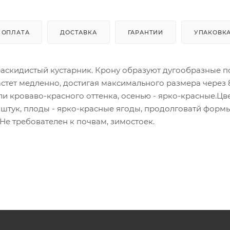
ОПЛАТА
ДОСТАВКА
ГАРАНТИИ
УПАКОВК
раскидистый кустарник. Крону образуют дугообразные п
астет медленно, достигая максимального размера через 8
или кроваво-красного оттенка, осенью - ярко-красные.Цв
5 штук, плоды - ярко-красные ягоды, продолговатй формы
Не требователен к почвам, зимостоек.