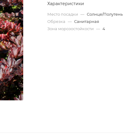
Характеристики
Место посадки
—
Солнце/Полутень
Обрезка
—
Санитарная
Зона морозостойкости
—
4