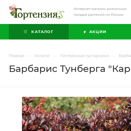
Интернет-магазин розничных
продаж растений по России
КАТАЛОГ
АКЦИИ
—
—
—
Главная
Каталог
Лиственные кустарники
Барб
Барбарис Тунберга "Ка