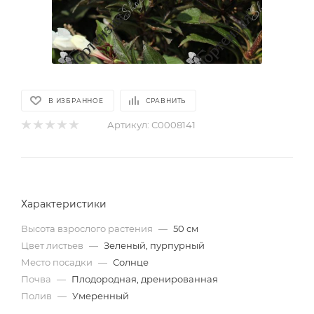
В ИЗБРАННОЕ
СРАВНИТЬ
Артикул:
С0008141
Характеристики
Высота взрослого растения
—
50 см
Цвет листьев
—
Зеленый, пурпурный
Место посадки
—
Солнце
Почва
—
Плодородная, дренированная
Полив
—
Умеренный