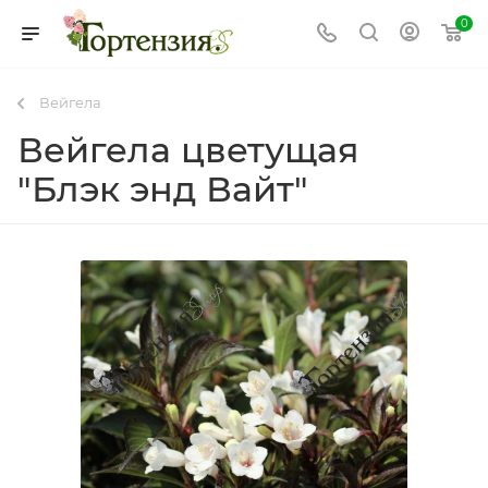
0
Вейгела
Вейгела цветущая
"Блэк энд Вайт"