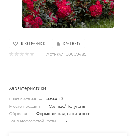
В ИЗБРАННОЕ
СРАВНИТЬ
Артикул:
С0009485
Характеристики
Цвет листьев
—
Зеленый
Место посадки
—
Солнце/Полутень
Обрезка
—
Формовочная, санитарная
Зона морозостойкости
—
5