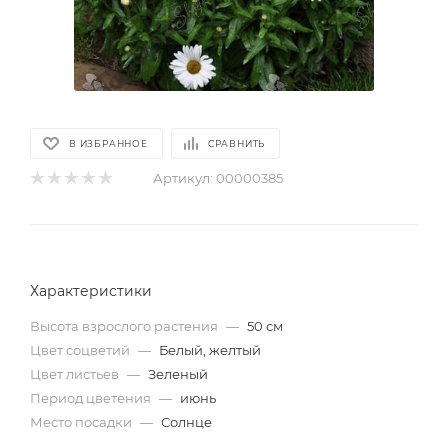
В ИЗБРАННОЕ
СРАВНИТЬ
Артикул:
00000385
Характеристики
Высота взрослого растения
—
50 см
Цвет соцветий
—
Белый, желтый
Цвет листьев
—
Зеленый
Период цветения
—
июнь
Место посадки
—
Солнце