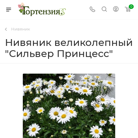
0
Нивяник
Нивяник великолепный
"Сильвер Принцесс"