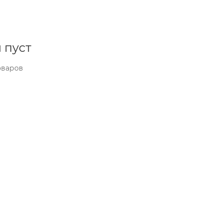
 пуст
оваров