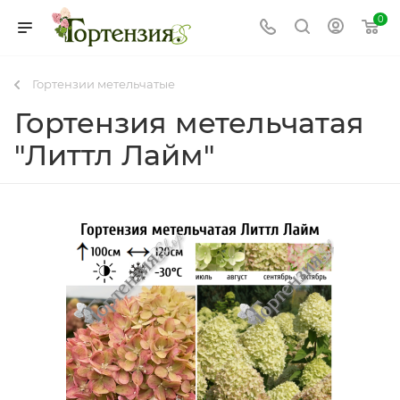
0
Гортензии метельчатые
Гортензия метельчатая
"Литтл Лайм"