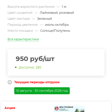
Высота взрослого растения
—
1 м
Цвет соцветий
—
Лаймовый, розовый
Цвет листьев
—
Зеленый
Период цветения
—
июль-октябрь
Место посадки
—
Солнце/Полутень
Все характеристики
950
руб
/шт
Доступно: 285
Текущие периоды отгрузок
10 августа - 30 сентября 2026 год
Акция