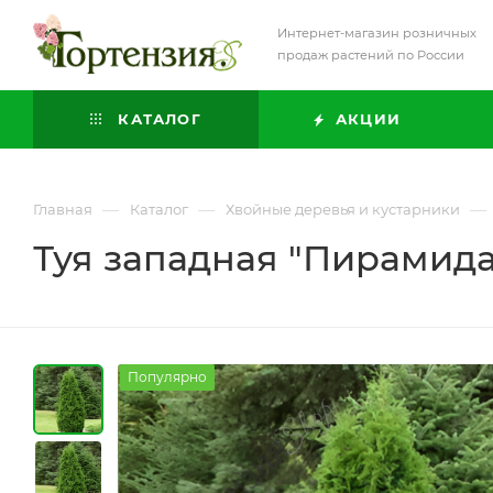
Интернет-магазин розничных
продаж растений по России
КАТАЛОГ
АКЦИИ
—
—
—
Главная
Каталог
Хвойные деревья и кустарники
Туя западная "Пирамид
Популярно