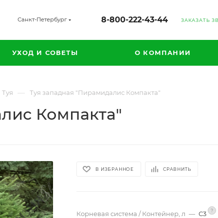
8-800-222-43-44
Санкт-Петербург
ЗАКАЗАТЬ З
УХОД И СОВЕТЫ
О КОМПАНИИ
—
Туя
Туя западная "Пирамидалис Компакта"
алис Компакта"
В ИЗБРАННОЕ
СРАВНИТЬ
?
Корневая система / Контейнер, л
—
С3