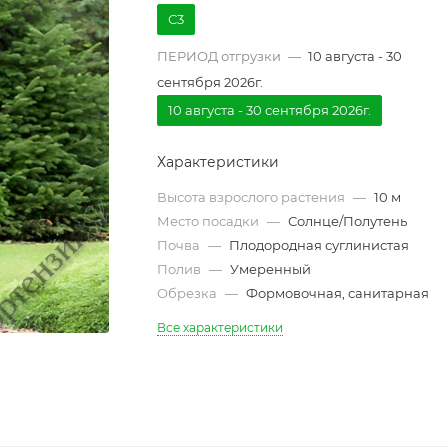
С3
ПЕРИОД отгрузки
—
10 августа - 30
сентября 2026г.
10 августа - 30 сентября 2026г.
Характеристики
Высота взрослого растения
—
10 м
Место посадки
—
Солнце/Полутень
Почва
—
Плодородная суглинистая
Полив
—
Умеренный
Обрезка
—
Формовочная, санитарная
Все характеристики