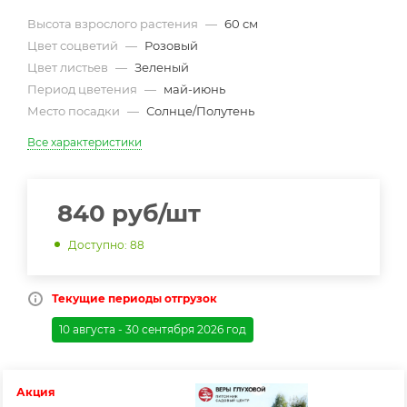
Высота взрослого растения
—
60 см
Цвет соцветий
—
Розовый
Цвет листьев
—
Зеленый
Период цветения
—
май-июнь
Место посадки
—
Солнце/Полутень
Все характеристики
840
руб
/шт
Доступно: 88
Текущие периоды отгрузок
10 августа - 30 сентября 2026 год
Акция