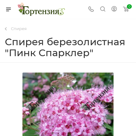
0
Спирея
Спирея березолистная
"Пинк Спарклер"