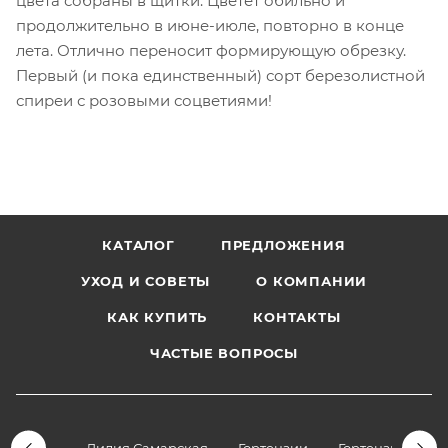
цвета собраны в щитки. Цветет обильно и
продолжительно в июне-июле, повторно в конце
лета. Отлично переносит формирующую обрезку.
Первый (и пока единственный) сорт березолистной
спиреи с розовыми соцветиями!
КАТАЛОГ
ПРЕДЛОЖЕНИЯ
УХОД И СОВЕТЫ
О КОМПАНИИ
КАК КУПИТЬ
КОНТАКТЫ
ЧАСТЫЕ ВОПРОСЫ